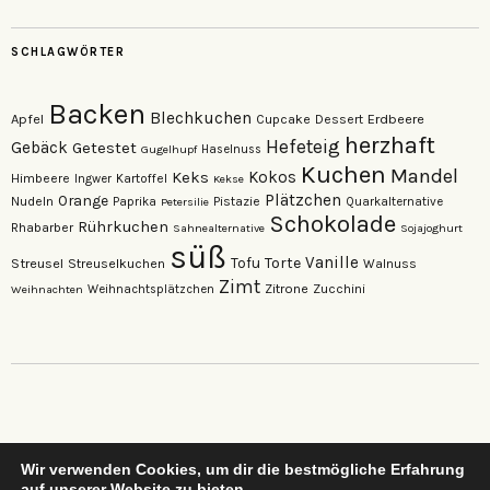
anzeigen
anzeigen
SCHLAGWÖRTER
Backen
Blechkuchen
Apfel
Erdbeere
Cupcake
Dessert
herzhaft
Hefeteig
Gebäck
Getestet
Gugelhupf
Haselnuss
Kuchen
Mandel
Keks
Kokos
Himbeere
Kartoffel
Ingwer
Kekse
Plätzchen
Orange
Nudeln
Pistazie
Paprika
Petersilie
Quarkalternative
Schokolade
Rührkuchen
Rhabarber
Sahnealternative
Sojajoghurt
süß
Vanille
Torte
Streusel
Tofu
Streuselkuchen
Walnuss
Zimt
Zitrone
Zucchini
Weihnachten
Weihnachtsplätzchen
Wir verwenden Cookies, um dir die bestmögliche Erfahrung
auf unserer Website zu bieten.