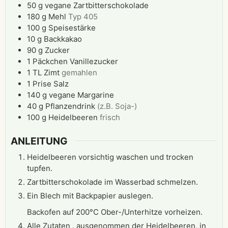
50
g
vegane Zartbitterschokolade
180
g
Mehl
Typ 405
100
g
Speisestärke
10
g
Backkakao
90
g
Zucker
1
Päckchen
Vanillezucker
1
TL
Zimt
gemahlen
1
Prise
Salz
140
g
vegane Margarine
40
g
Pflanzendrink
(z.B. Soja-)
100
g
Heidelbeeren
frisch
ANLEITUNG
Heidelbeeren vorsichtig waschen und trocken
tupfen.
Zartbitterschokolade im Wasserbad schmelzen.
Ein Blech mit Backpapier auslegen.
Backofen auf 200°C Ober-/Unterhitze vorheizen.
Alle Zutaten , ausgenommen der Heidelbeeren, in