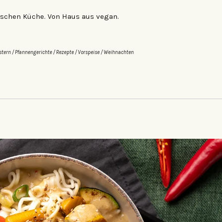
ischen Küche. Von Haus aus vegan.
stern
/
Pfannengerichte
/
Rezepte
/
Vorspeise
/
Weihnachten