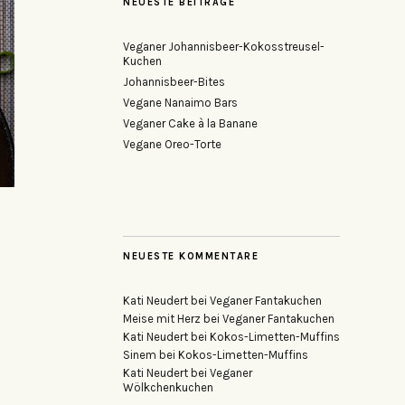
NEUESTE BEITRÄGE
Veganer Johannisbeer-Kokosstreusel-
Kuchen
Johannisbeer-Bites
Vegane Nanaimo Bars
Veganer Cake à la Banane
Vegane Oreo-Torte
NEUESTE KOMMENTARE
Kati Neudert
bei
Veganer Fantakuchen
Meise mit Herz
bei
Veganer Fantakuchen
Kati Neudert
bei
Kokos-Limetten-Muffins
Sinem
bei
Kokos-Limetten-Muffins
Kati Neudert
bei
Veganer
Wölkchenkuchen