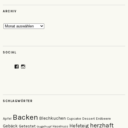
ARCHIV
Archiv
SOCIAL
Profil
Profil
von
von
veganzutisch
kati.neudert
auf
auf
Facebook
Instagram
anzeigen
anzeigen
SCHLAGWÖRTER
Backen
Blechkuchen
Apfel
Erdbeere
Cupcake
Dessert
herzhaft
Hefeteig
Gebäck
Getestet
Gugelhupf
Haselnuss