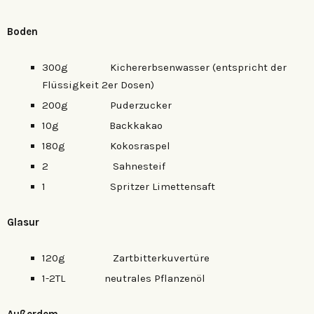
Boden
300g Kichererbsenwasser (entspricht der
Flüssigkeit 2er Dosen)
200g Puderzucker
10g Backkakao
180g Kokosraspel
2 Sahnesteif
1 Spritzer Limettensaft
Glasur
120g Zartbitterkuvertüre
1-2TL neutrales Pflanzenöl
Außerdem