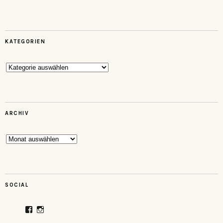
KATEGORIEN
Kategorien
ARCHIV
Archiv
SOCIAL
Profil
Profil
von
von