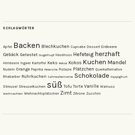
veganzutisch
kati.neudert
auf
auf
Facebook
Instagram
anzeigen
anzeigen
SCHLAGWÖRTER
Backen
Blechkuchen
Apfel
Erdbeere
Cupcake
Dessert
herzhaft
Hefeteig
Gebäck
Getestet
Gugelhupf
Haselnuss
Kuchen
Mandel
Keks
Kokos
Himbeere
Kartoffel
Ingwer
Kekse
Plätzchen
Orange
Nudeln
Pistazie
Paprika
Petersilie
Quarkalternative
Schokolade
Rührkuchen
Rhabarber
Sahnealternative
Sojajoghurt
süß
Vanille
Torte
Streusel
Tofu
Streuselkuchen
Walnuss
Zimt
Zitrone
Zucchini
Weihnachten
Weihnachtsplätzchen