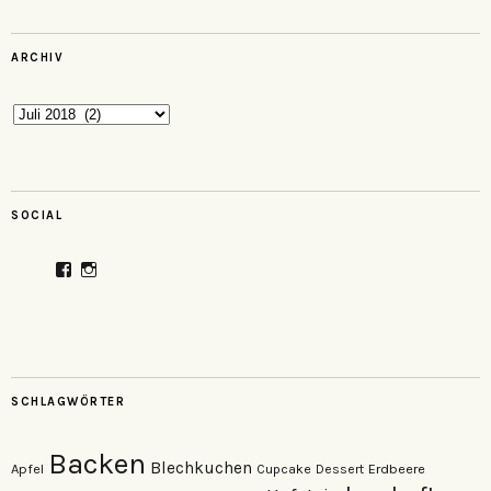
ARCHIV
Archiv
SOCIAL
Profil
Profil
von
von
veganzutisch
kati.neudert
auf
auf
Facebook
Instagram
anzeigen
anzeigen
SCHLAGWÖRTER
Backen
Blechkuchen
Apfel
Erdbeere
Cupcake
Dessert