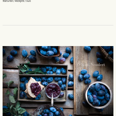
featured
/
Rezepte
/
Süß