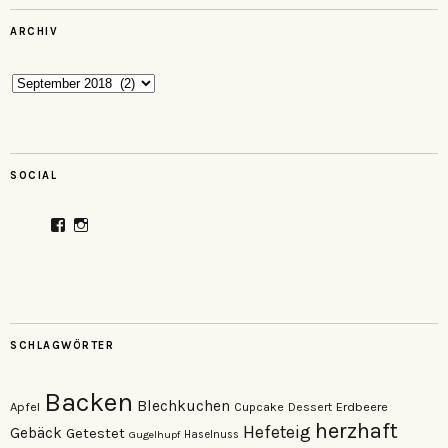
ARCHIV
Archiv
SOCIAL
Profil
Profil
von
von
veganzutisch
kati.neudert
auf
auf
Facebook
Instagram
anzeigen
anzeigen
SCHLAGWÖRTER
Backen
Blechkuchen
Apfel
Erdbeere
Cupcake
Dessert
herzhaft
Hefeteig
Gebäck
Getestet
Gugelhupf
Haselnuss