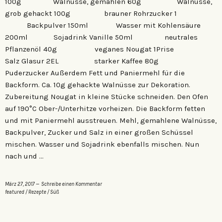
100g Walnüsse, gemahlen 60g Walnüsse,
grob gehackt 100g brauner Rohrzucker 1
Backpulver 150ml Wasser mit Kohlensäure
200ml Sojadrink Vanille 50ml neutrales
Pflanzenöl 40g veganes Nougat 1Prise
Salz Glasur 2EL starker Kaffee 80g
Puderzucker Außerdem Fett und Paniermehl für die
Backform. Ca. 10g gehackte Walnüsse zur Dekoration.
Zubereitung Nougat in kleine Stücke schneiden. Den Ofen
auf 190°C Ober-/Unterhitze vorheizen. Die Backform fetten
und mit Paniermehl ausstreuen. Mehl, gemahlene Walnüsse,
Backpulver, Zucker und Salz in einer großen Schüssel
mischen. Wasser und Sojadrink ebenfalls mischen. Nun
nach und …
März 27, 2017
Schreibe einen Kommentar
featured
/
Rezepte
/
Süß