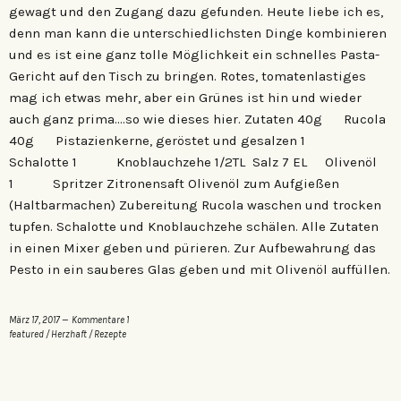
gewagt und den Zugang dazu gefunden. Heute liebe ich es,
denn man kann die unterschiedlichsten Dinge kombinieren
und es ist eine ganz tolle Möglichkeit ein schnelles Pasta-
Gericht auf den Tisch zu bringen. Rotes, tomatenlastiges
mag ich etwas mehr, aber ein Grünes ist hin und wieder
auch ganz prima….so wie dieses hier. Zutaten 40g Rucola
40g Pistazienkerne, geröstet und gesalzen 1
Schalotte 1 Knoblauchzehe 1/2TL Salz 7 EL Olivenöl
1 Spritzer Zitronensaft Olivenöl zum Aufgießen
(Haltbarmachen) Zubereitung Rucola waschen und trocken
tupfen. Schalotte und Knoblauchzehe schälen. Alle Zutaten
in einen Mixer geben und pürieren. Zur Aufbewahrung das
Pesto in ein sauberes Glas geben und mit Olivenöl auffüllen.
März 17, 2017
Kommentare 1
featured
/
Herzhaft
/
Rezepte