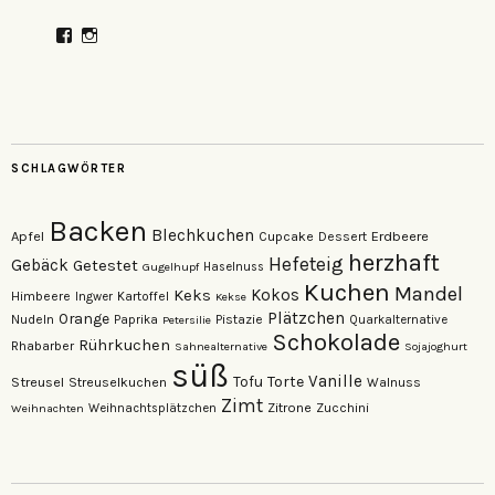
Profil
Profil
von
von
veganzutisch
kati.neudert
auf
auf
Facebook
Instagram
anzeigen
anzeigen
SCHLAGWÖRTER
Backen
Blechkuchen
Apfel
Erdbeere
Cupcake
Dessert
herzhaft
Hefeteig
Gebäck
Getestet
Gugelhupf
Haselnuss
Kuchen
Mandel
Keks
Kokos
Himbeere
Kartoffel
Ingwer
Kekse
Plätzchen
Orange
Nudeln
Pistazie
Paprika
Petersilie
Quarkalternative
Schokolade
Rührkuchen
Rhabarber
Sahnealternative
Sojajoghurt
süß
Vanille
Torte
Streusel
Tofu
Streuselkuchen
Walnuss
Zimt
Zitrone
Zucchini
Weihnachten
Weihnachtsplätzchen