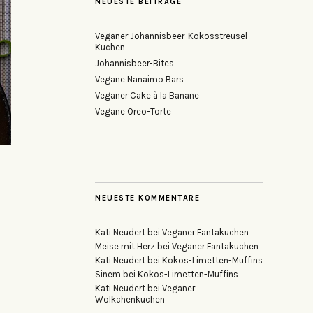
NEUESTE BEITRÄGE
Veganer Johannisbeer-Kokosstreusel-
Kuchen
Johannisbeer-Bites
Vegane Nanaimo Bars
Veganer Cake à la Banane
Vegane Oreo-Torte
NEUESTE KOMMENTARE
Kati Neudert
bei
Veganer Fantakuchen
Meise mit Herz
bei
Veganer Fantakuchen
Kati Neudert
bei
Kokos-Limetten-Muffins
Sinem
bei
Kokos-Limetten-Muffins
Kati Neudert
bei
Veganer
Wölkchenkuchen