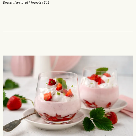
Dessert
/
featured
/
Rezepte
/
Süß