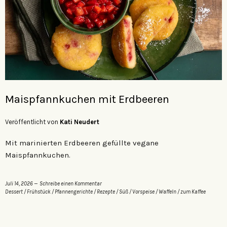
Maispfannkuchen mit Erdbeeren
Veröffentlicht von
Kati Neudert
Mit marinierten Erdbeeren gefüllte vegane
Maispfannkuchen.
Juli 14, 2026
Schreibe einen Kommentar
Dessert
/
Frühstück
/
Pfannengerichte
/
Rezepte
/
Süß
/
Vorspeise
/
Waffeln
/
zum Kaffee