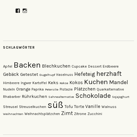
Profil
Profil
von
von
veganzutisch
kati.neudert
auf
auf
Facebook
Instagram
anzeigen
anzeigen
SCHLAGWÖRTER
Backen
Blechkuchen
Apfel
Erdbeere
Cupcake
Dessert
herzhaft
Hefeteig
Gebäck
Getestet
Gugelhupf
Haselnuss
Kuchen
Mandel
Keks
Kokos
Himbeere
Kartoffel
Ingwer
Kekse
Plätzchen
Orange
Nudeln
Pistazie
Paprika
Petersilie
Quarkalternative
Schokolade
Rührkuchen
Rhabarber
Sahnealternative
Sojajoghurt
süß
Vanille
Torte
Streusel
Tofu
Streuselkuchen
Walnuss
Zimt
Zitrone
Zucchini
Weihnachten
Weihnachtsplätzchen