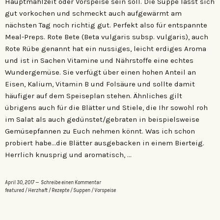
Hauptmahlzeit oder Vorspeise sein soll. Die Suppe lässt sich
gut vorkochen und schmeckt auch aufgewärmt am
nächsten Tag noch richtig gut. Perfekt also für entspannte
Meal-Preps. Rote Bete (Beta vulgaris subsp. vulgaris), auch
Rote Rübe genannt hat ein nussiges, leicht erdiges Aroma
und ist in Sachen Vitamine und Nährstoffe eine echtes
Wundergemüse. Sie verfügt über einen hohen Anteil an
Eisen, Kalium, Vitamin B und Folsäure und sollte damit
häufiger auf dem Speiseplan stehen. Ähnliches gilt
übrigens auch für die Blätter und Stiele, die Ihr sowohl roh
im Salat als auch gedünstet/gebraten in beispielsweise
Gemüsepfannen zu Euch nehmen könnt. Was ich schon
probiert habe…die Blätter ausgebacken in einem Bierteig.
Herrlich knusprig und aromatisch, …
April 30, 2017
Schreibe einen Kommentar
featured
/
Herzhaft
/
Rezepte
/
Suppen
/
Vorspeise