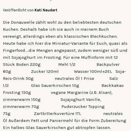
Veröffentlicht von
Kati Neudert
Die Donauwelle zählt wohl zu den beliebtesten deutschen
Kuchen. Deshalb habe ich sie auch in meinem Buch
verewigt, allerdings eben als klassischen Blechkuchen.
Heute habe ich hier die Miniatur-Variante für Euch, quasi als
Fingerfood….die Mengen angepasst, zudem weniger süß und
mit Sojajoghurt im Frosting. Für eine Muffinform mit 12
Stück Boden 220g Mehl 1/2 Backpulver
80g Zucker 120ml Wasser 100ml+2EL Soja-
Reis-Drink 50g neutrales Öl 1 Prise Salz
1/2 Glas Sauerkirschen 10g Backkakao
Frosting 150g vegane Margarine (z.B. Alsan),
zimmerwarm 150g Sojajoghurt Vanille,
zimmerwarm 70g Puderzucker Topping
75g Zartbitterkuvertüre 1TL neutrales
Öl Außerdem Fett und Paniermehl für die Form Zubereitung
Ein halbes Glas Sauerkirschen gut abtropfen lassen.