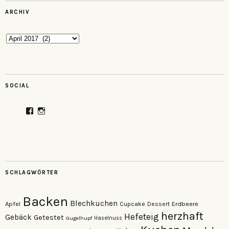
ARCHIV
Archiv
SOCIAL
Profil
Profil
von
von
veganzutisch
kati.neudert
auf
auf
Facebook
Instagram
anzeigen
anzeigen
SCHLAGWÖRTER
Backen
Blechkuchen
Apfel
Erdbeere
Cupcake
Dessert
herzhaft
Hefeteig
Gebäck
Getestet
Gugelhupf
Haselnuss