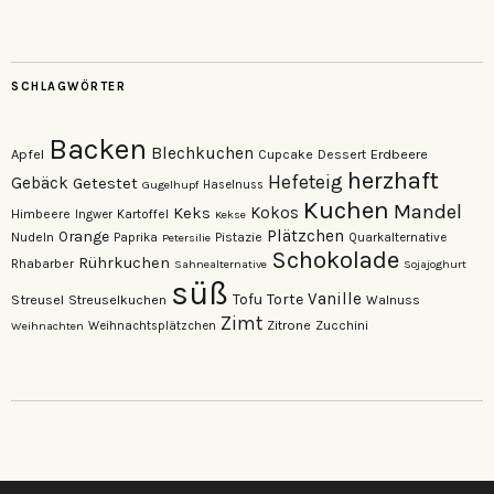
auf
auf
Facebook
Instagram
anzeigen
anzeigen
SCHLAGWÖRTER
Backen
Blechkuchen
Apfel
Erdbeere
Cupcake
Dessert
herzhaft
Hefeteig
Gebäck
Getestet
Gugelhupf
Haselnuss
Kuchen
Mandel
Keks
Kokos
Himbeere
Kartoffel
Ingwer
Kekse
Plätzchen
Orange
Nudeln
Pistazie
Paprika
Petersilie
Quarkalternative
Schokolade
Rührkuchen
Rhabarber
Sahnealternative
Sojajoghurt
süß
Vanille
Torte
Streusel
Tofu
Streuselkuchen
Walnuss
Zimt
Zitrone
Zucchini
Weihnachten
Weihnachtsplätzchen