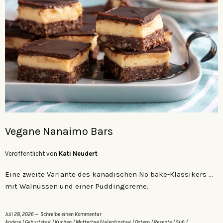
Vegane Nanaimo Bars
Veröffentlicht von
Kati Neudert
Eine zweite Variante des kanadischen No bake-Klassikers …
mit Walnüssen und einer Puddingcreme.
Juli 28, 2026
Schreibe einen Kommentar
Andere
/
Geburtstag
/
Kuchen
/
Muttertag/Valentinstag
/
Ostern
/
Rezepte
/
Süß
/