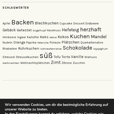
SCHLAGWÖRTER
Backen
Blechkuchen
Apfel
Erdbeere
Cupcake
Dessert
herzhaft
Hefeteig
Gebäck
Getestet
Gugelhupf
Haselnuss
Kuchen
Mandel
Keks
Kokos
Himbeere
Kartoffel
Ingwer
Kekse
Plätzchen
Orange
Nudeln
Pistazie
Paprika
Petersilie
Quarkalternative
Schokolade
Rührkuchen
Rhabarber
Sahnealternative
Sojajoghurt
süß
Vanille
Torte
Streusel
Tofu
Streuselkuchen
Walnuss
Zimt
Zitrone
Zucchini
Weihnachten
Weihnachtsplätzchen
Wir verwenden Cookies, um dir die bestmögliche Erfahrung auf
unserer Website zu bieten.
…dein neuer Lieblings-Foodblog…
In den
Einstellungen
kannst du erfahren, welche Cookies wir