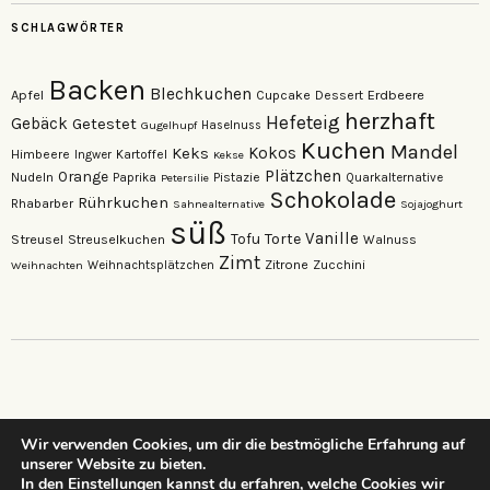
SCHLAGWÖRTER
Backen
Blechkuchen
Apfel
Erdbeere
Cupcake
Dessert
herzhaft
Hefeteig
Gebäck
Getestet
Gugelhupf
Haselnuss
Kuchen
Mandel
Keks
Kokos
Himbeere
Kartoffel
Ingwer
Kekse
Plätzchen
Orange
Nudeln
Pistazie
Paprika
Petersilie
Quarkalternative
Schokolade
Rührkuchen
Rhabarber
Sahnealternative
Sojajoghurt
süß
Vanille
Torte
Streusel
Tofu
Streuselkuchen
Walnuss
Zimt
Zitrone
Zucchini
Weihnachten
Weihnachtsplätzchen
Wir verwenden Cookies, um dir die bestmögliche Erfahrung auf
unserer Website zu bieten.
…dein neuer Lieblings-Foodblog…
In den
Einstellungen
kannst du erfahren, welche Cookies wir