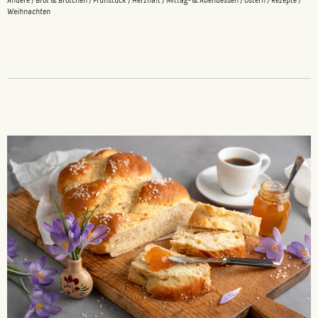
Andere
/
Brot & Brötchen
/
Frühstück
/
Herzhaft
/
Mittag- & Abendessen
/
Ostern
/
Rezepte
/
Weihnachten