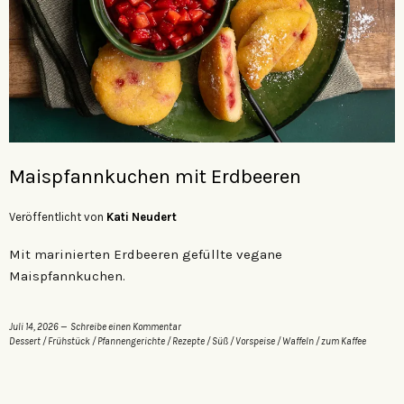
Maispfannkuchen mit Erdbeeren
Veröffentlicht von
Kati Neudert
Mit marinierten Erdbeeren gefüllte vegane
Maispfannkuchen.
Juli 14, 2026
Schreibe einen Kommentar
Dessert
/
Frühstück
/
Pfannengerichte
/
Rezepte
/
Süß
/
Vorspeise
/
Waffeln
/
zum Kaffee