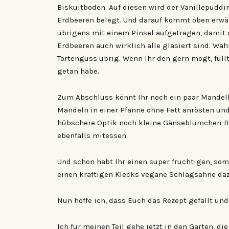
Biskuitboden. Auf diesen wird der Vanillepuddi
Erdbeeren belegt. Und darauf kommt oben erwäh
übrigens mit einem Pinsel aufgetragen, damit 
Erdbeeren auch wirklich alle glasiert sind. Wa
Tortenguss übrig. Wenn Ihr den gern mögt, füllt
getan habe.
Zum Abschluss könnt Ihr noch ein paar Mandelb
Mandeln in einer Pfanne ohne Fett anrösten und
hübschere Optik noch kleine Gänseblümchen-Bl
ebenfalls mitessen.
Und schon habt Ihr einen super fruchtigen, so
einen kräftigen Klecks vegane Schlagsahne daz
Nun hoffe ich, dass Euch das Rezept gefällt u
Ich für meinen Teil gehe jetzt in den Garten, d