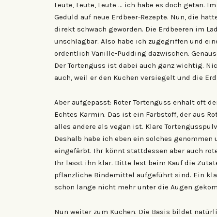
Leute, Leute, Leute … ich habe es doch getan. Im
Geduld auf neue Erdbeer-Rezepte. Nun, die hatt
direkt schwach geworden. Die Erdbeeren im Lad
unschlagbar. Also habe ich zugegriffen und ei
ordentlich Vanille-Pudding dazwischen. Genauso
Der Tortenguss ist dabei auch ganz wichtig. Ni
auch, weil er den Kuchen versiegelt und die Erd
Aber aufgepasst: Roter Tortenguss enhält oft de
Echtes Karmin. Das ist ein Farbstoff, der aus 
alles andere als vegan ist. Klare Tortengusspul
Deshalb habe ich eben ein solches genommen u
eingefärbt. Ihr könnt stattdessen aber auch ro
Ihr lasst ihn klar. Bitte lest beim Kauf die Zut
pflanzliche Bindemittel aufgeführt sind. Ein kl
schon lange nicht mehr unter die Augen gekom
Nun weiter zum Kuchen. Die Basis bildet natürli