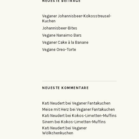
NEUESTE BEITRÄGE
Veganer Johannisbeer-Kokosstreusel-
Kuchen
Johannisbeer-Bites
Vegane Nanaimo Bars
Veganer Cake à la Banane
Vegane Oreo-Torte
NEUESTE KOMMENTARE
Kati Neudert
bei
Veganer Fantakuchen
Meise mit Herz
bei
Veganer Fantakuchen
Kati Neudert
bei
Kokos-Limetten-Muffins
Sinem
bei
Kokos-Limetten-Muffins
Kati Neudert
bei
Veganer
Wölkchenkuchen