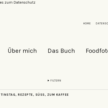
alles zum Datenschutz
HOME
DATENS
Über mich
Das Buch
Foodfot
FILTERN
NTINSTAG
,
REZEPTE
,
SÜSS
,
ZUM KAFFEE