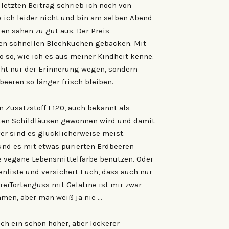
 letzten Beitrag schrieb ich noch von
e ich leider nicht und bin am selben Abend
en sahen zu gut aus. Der Preis
nen schnellen Blechkuchen gebacken. Mit
 so, wie ich es aus meiner Kindheit kenne.
cht nur der Erinnerung wegen, sondern
beeren so länger frisch bleiben.
n Zusatzstoff E120, auch bekannt als
Roten Schildläusen gewonnen wird und damit
ver sind es glücklicherweise meist.
nd es mit etwas pürierten Erdbeeren
te vegane Lebensmittelfarbe benutzen. Oder
atenliste und versichert Euch, dass auch nur
arerTortenguss mit Gelatine ist mir zwar
men, aber man weiß ja nie …
ch ein schön hoher, aber lockerer