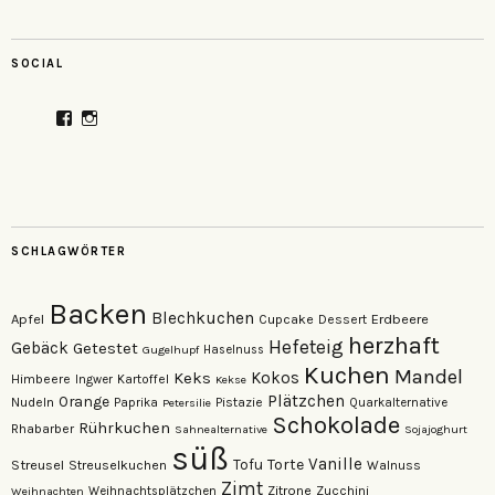
SOCIAL
Profil
Profil
von
von
veganzutisch
kati.neudert
auf
auf
Facebook
Instagram
anzeigen
anzeigen
SCHLAGWÖRTER
Backen
Blechkuchen
Apfel
Erdbeere
Cupcake
Dessert
herzhaft
Hefeteig
Gebäck
Getestet
Gugelhupf
Haselnuss
Kuchen
Mandel
Keks
Kokos
Himbeere
Kartoffel
Ingwer
Kekse
Plätzchen
Orange
Nudeln
Pistazie
Paprika
Petersilie
Quarkalternative
Schokolade
Rührkuchen
Rhabarber
Sahnealternative
Sojajoghurt
süß
Vanille
Torte
Streusel
Tofu
Streuselkuchen
Walnuss
Zimt
Zitrone
Zucchini
Weihnachten
Weihnachtsplätzchen