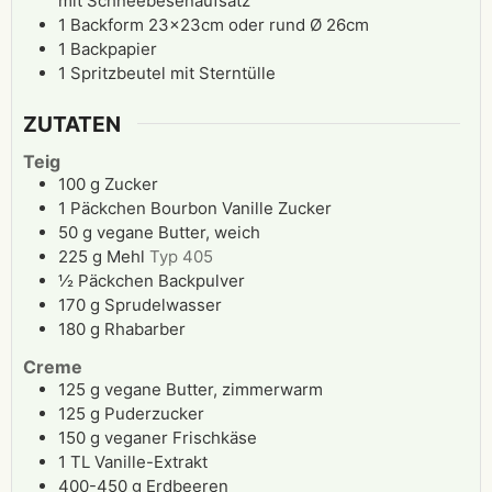
mit Schneebesenaufsatz
1 Backform 23x23cm oder rund Ø 26cm
1 Backpapier
1 Spritzbeutel mit Sterntülle
ZUTATEN
Teig
100
g
Zucker
1
Päckchen
Bourbon Vanille Zucker
50
g
vegane Butter, weich
225
g
Mehl
Typ 405
½
Päckchen
Backpulver
170
g
Sprudelwasser
180
g
Rhabarber
Creme
125
g
vegane Butter, zimmerwarm
125
g
Puderzucker
150
g
veganer Frischkäse
1
TL
Vanille-Extrakt
400-450
g
Erdbeeren