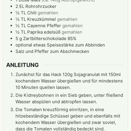
2
EL
Rohrohrzucker
½
TL
Chili
gemahlen
½
TL
Kreuzkümmel
gemahlen
½
TL
Cayenne Pfeffer
gemahlen
½
TL
Paprika edelsüß
gemahlen
5
g
Zartbitterschokolade 85%
optional etwas Speisestärke zum Abbinden
Salz und Pfeffer zum Abschmecken
ANLEITUNG
Zunächst für das Hack 120g Sojagranulat mit 150ml
kochendem Wasser übergießen und für mindestens
10 Minuten quellen lassen.
Die Kidneybohnen in ein Sieb geben, unter fließend
Wasser abspülen und abtropfen lassen.
Die Tomaten kreuzförmig einritzen, in eine
hitzebeständige Schüssel geben und ebenfalls mit
kochendem Wasser übergießen und zwar soviel,
dass die Tomaten vollständig bedeckt sind.