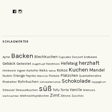
Profil
Profil
von
von
veganzutisch
kati.neudert
auf
auf
Facebook
Instagram
anzeigen
anzeigen
SCHLAGWÖRTER
Backen
Blechkuchen
Apfel
Erdbeere
Cupcake
Dessert
herzhaft
Hefeteig
Gebäck
Getestet
Gugelhupf
Haselnuss
Kuchen
Mandel
Keks
Kokos
Himbeere
Kartoffel
Ingwer
Kekse
Plätzchen
Orange
Nudeln
Pistazie
Paprika
Petersilie
Quarkalternative
Schokolade
Rührkuchen
Rhabarber
Sahnealternative
Sojajoghurt
süß
Vanille
Torte
Streusel
Tofu
Streuselkuchen
Walnuss
Zimt
Zitrone
Zucchini
Weihnachten
Weihnachtsplätzchen