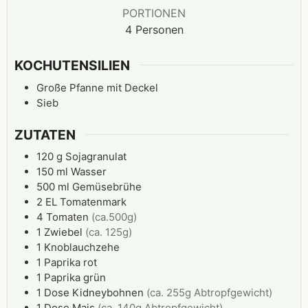
PORTIONEN
4
Personen
KOCHUTENSILIEN
Große Pfanne mit Deckel
Sieb
ZUTATEN
120
g
Sojagranulat
150
ml
Wasser
500
ml
Gemüsebrühe
2
EL
Tomatenmark
4
Tomaten
(ca.500g)
1
Zwiebel
(ca. 125g)
1
Knoblauchzehe
1
Paprika rot
1
Paprika grün
1
Dose
Kidneybohnen
(ca. 255g Abtropfgewicht)
1
Dose
Mais
(ca. 140g Abtropfgewicht)