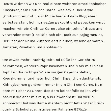
Heute widmen wir uns mal einem weiteren amerikanischen
Klassiker, dem Chili con Carne…was soviel heißt wie
„Chilischoten mit Fleisch“. Da hier auf dem Blog aber
selbstverständlich nur vegan gekocht und gebacken wird,
machen wir ein Chili
sin
Carne , also ein „ohne“ draus und
verwenden statt (Hack)fleisch ein Hack aus Sojagranulat.
Der Rest der Grund-Zutaten darf bleiben, welche da wären:
Tomaten, Zwiebeln und Knoblauch.
Um etwas mehr Fruchtigkeit und Süße ins Gericht zu
bekommen, wandern Paprikaschoten und Mais mit in den
Topf. Für die richtige Würze sorgen Cayennepfeffer,
Kreuzkümmel und natürlich Chili. Eigentlich dachte ich,
Kidneybohnen gehören immer in ein Chili con Carne. Nun
kam mir aber zu Ohren, das dem keinesfalls so ist. Wir
packen sie aber mit rein, aus Gewohnheit und weil`s
schmeckt. Und was darf außerdem nicht fehlen? Ein Stück
dunkle Schokolade, in unserem Fall eine 85%ige.