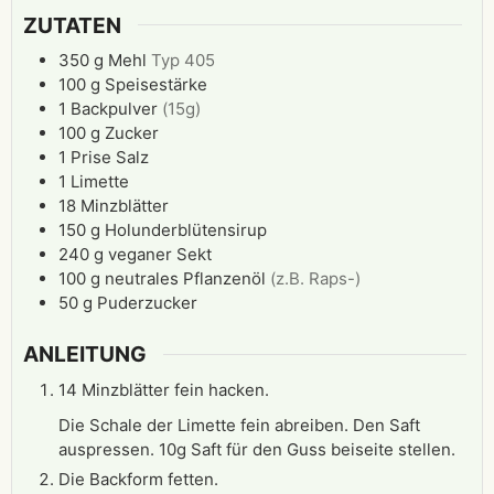
ZUTATEN
350
g
Mehl
Typ 405
100
g
Speisestärke
1
Backpulver
(15g)
100
g
Zucker
1
Prise
Salz
1
Limette
18
Minzblätter
150
g
Holunderblütensirup
240
g
veganer Sekt
100
g
neutrales Pflanzenöl
(z.B. Raps-)
50
g
Puderzucker
ANLEITUNG
14 Minzblätter fein hacken.
Die Schale der Limette fein abreiben. Den Saft
auspressen. 10g Saft für den Guss beiseite stellen.
Die Backform fetten.