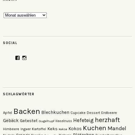
Archiv
SOCIAL
Profil
Profil
von
von
veganzutisch
kati.neudert
auf
auf
Facebook
Instagram
anzeigen
anzeigen
SCHLAGWÖRTER
Backen
Blechkuchen
Apfel
Erdbeere
Cupcake
Dessert
herzhaft
Hefeteig
Gebäck
Getestet
Gugelhupf
Haselnuss
Kuchen
Mandel
Keks
Kokos
Himbeere
Kartoffel
Ingwer
Kekse
Plätzchen
Orange