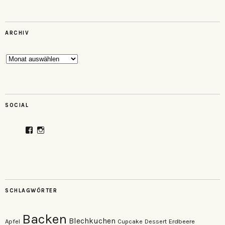
ARCHIV
Archiv
SOCIAL
Profil
Profil
von
von
veganzutisch
kati.neudert
auf
auf
Facebook
Instagram
anzeigen
anzeigen
SCHLAGWÖRTER
Backen
Blechkuchen
Apfel
Erdbeere
Cupcake
Dessert