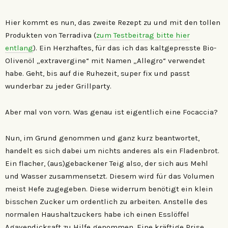
Hier kommt es nun, das zweite Rezept zu und mit den tollen
Produkten von Terradiva (
zum Testbeitrag bitte hier
entlang
). Ein Herzhaftes, für das ich das kaltgepresste Bio-
Olivenöl „extravergine“ mit Namen „Allegro“ verwendet
habe. Geht, bis auf die Ruhezeit, super fix und passt
wunderbar zu jeder Grillparty.
Aber mal von vorn. Was genau ist eigentlich eine Focaccia?
Nun, im Grund genommen und ganz kurz beantwortet,
handelt es sich dabei um nichts anderes als ein Fladenbrot.
Ein flacher, (aus)gebackener Teig also, der sich aus Mehl
und Wasser zusammensetzt. Diesem wird für das Volumen
meist Hefe zugegeben. Diese widerrum benötigt ein klein
bisschen Zucker um ordentlich zu arbeiten. Anstelle des
normalen Haushaltzuckers habe ich einen Esslöffel
Agavendicksaft zu Hilfe genommen. Eine kräftige Prise