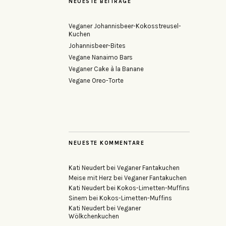
NEUESTE BEITRÄGE
Veganer Johannisbeer-Kokosstreusel-
Kuchen
Johannisbeer-Bites
Vegane Nanaimo Bars
Veganer Cake à la Banane
Vegane Oreo-Torte
NEUESTE KOMMENTARE
Kati Neudert
bei
Veganer Fantakuchen
Meise mit Herz
bei
Veganer Fantakuchen
Kati Neudert
bei
Kokos-Limetten-Muffins
Sinem
bei
Kokos-Limetten-Muffins
Kati Neudert
bei
Veganer
Wölkchenkuchen