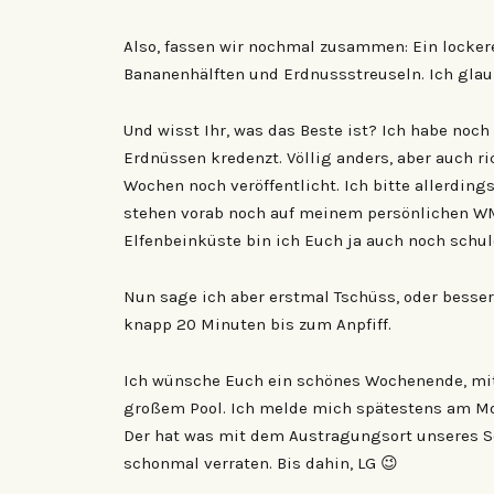
Also, fassen wir nochmal zusammen: Ein locker
Bananenhälften und Erdnussstreuseln. Ich glaube
Und wisst Ihr, was das Beste ist? Ich habe noc
Erdnüssen kredenzt. Völlig anders, aber auch ri
Wochen noch veröffentlicht. Ich bitte allerdin
stehen vorab noch auf meinem persönlichen WM-
Elfenbeinküste bin ich Euch ja auch noch schul
Nun sage ich aber erstmal Tschüss, oder besse
knapp 20 Minuten bis zum Anpfiff.
Ich wünsche Euch ein schönes Wochenende, mit
großem Pool. Ich melde mich spätestens am Mo
Der hat was mit dem Austragungsort unseres Se
schonmal verraten. Bis dahin, LG 😉