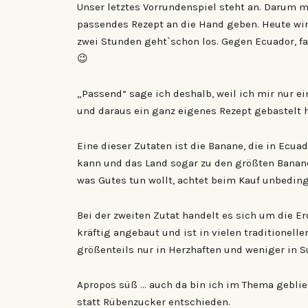
Unser letztes Vorrundenspiel steht an. Darum 
passendes Rezept an die Hand geben. Heute wirk
zwei Stunden geht`schon los. Gegen Ecuador, f
😉
„Passend“ sage ich deshalb, weil ich mir nur e
und daraus ein ganz eigenes Rezept gebastelt 
Eine dieser Zutaten ist die Banane, die in Ecua
kann und das Land sogar zu den größten Banane
was Gutes tun wollt, achtet beim Kauf unbedingt
Bei der zweiten Zutat handelt es sich um die E
kräftig angebaut und ist in vielen traditionell
größenteils nur in Herzhaften und weniger in S
Apropos süß … auch da bin ich im Thema geblie
statt Rübenzucker entschieden.