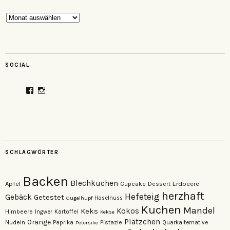
Archiv
SOCIAL
Profil
Profil
von
von
veganzutisch
kati.neudert
auf
auf
Facebook
Instagram
anzeigen
anzeigen
SCHLAGWÖRTER
Backen
Blechkuchen
Apfel
Erdbeere
Cupcake
Dessert
herzhaft
Hefeteig
Gebäck
Getestet
Gugelhupf
Haselnuss
Kuchen
Mandel
Keks
Kokos
Himbeere
Kartoffel
Ingwer
Kekse
Plätzchen
Orange
Nudeln
Pistazie
Paprika
Petersilie
Quarkalternative