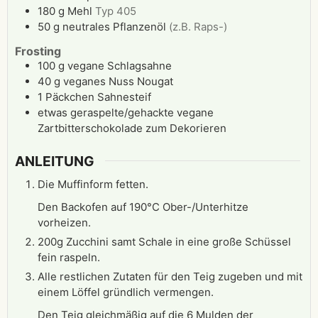
180
g
Mehl
Typ 405
50
g
neutrales Pflanzenöl
(z.B. Raps-)
Frosting
100
g
vegane Schlagsahne
40
g
veganes Nuss Nougat
1
Päckchen
Sahnesteif
etwas geraspelte/gehackte vegane
Zartbitterschokolade zum Dekorieren
ANLEITUNG
Die Muffinform fetten.
Den Backofen auf 190°C Ober-/Unterhitze
vorheizen.
200g Zucchini samt Schale in eine große Schüssel
fein raspeln.
Alle restlichen Zutaten für den Teig zugeben und mit
einem Löffel gründlich vermengen.
Den Teig gleichmäßig auf die 6 Mulden der