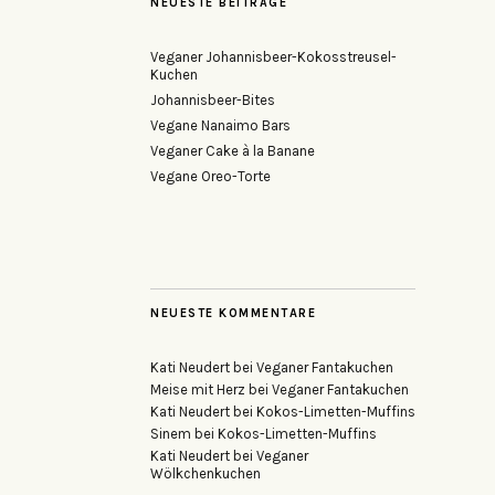
NEUESTE BEITRÄGE
Veganer Johannisbeer-Kokosstreusel-
Kuchen
Johannisbeer-Bites
Vegane Nanaimo Bars
Veganer Cake à la Banane
Vegane Oreo-Torte
NEUESTE KOMMENTARE
Kati Neudert
bei
Veganer Fantakuchen
Meise mit Herz
bei
Veganer Fantakuchen
Kati Neudert
bei
Kokos-Limetten-Muffins
Sinem
bei
Kokos-Limetten-Muffins
Kati Neudert
bei
Veganer
Wölkchenkuchen