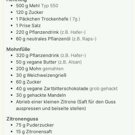
500
g
Mehl
Typ 550
120
g
Zucker
1
Päckchen
Trockenhefe
( 7g )
1
Prise
Salz
220
g
Pflanzendrink
(z.B. Hafer-)
60
g
neutrales Pflanzenöl
(z.B. Raps-)
Mohnfülle
320
g
Pflanzendrink
(z.B. Hafer-)
50
g
vegane Butter
(z.B. Alsan)
200
g
Mohn
gemahlen
30
g
Weichweizengrieß
60
g
Zucker
40
g
vegane Zartbitterschokolade
grob gehackt
30
g
gehackte Mandeln
Abrieb
einer kleinen Zitrone (Saft für den Guss
auspressen und beiseite stellen)
Zitronenguss
75
g
Puderzucker
15
g
Zitronensaft