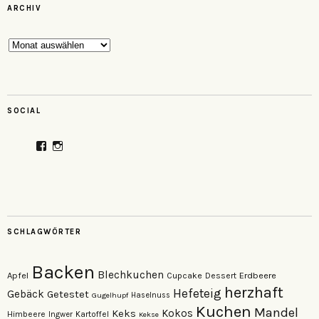
ARCHIV
Archiv
SOCIAL
Profil
Profil
von
von
veganzutisch
kati.neudert
auf
auf
Facebook
Instagram
anzeigen
anzeigen
SCHLAGWÖRTER
Backen
Blechkuchen
Apfel
Erdbeere
Cupcake
Dessert
herzhaft
Hefeteig
Gebäck
Getestet
Gugelhupf
Haselnuss
Kuchen
Mandel
Keks
Kokos
Himbeere
Kartoffel
Ingwer
Kekse