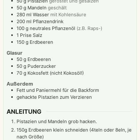
50
g
Pistazien
geröstet und gesalzen
50
g
Mandeln
geschält
280
ml
Wasser
mit Kohlensäure
200
ml
Pflanzendrink
100
g
neutrales Pflanzenöl
(z.B. Raps-)
1
Prise
Salz
150
g
Erdbeeren
Glasur
50
g
Erdbeeren
50
g
Puderzucker
70
g
Kokosfett (nicht Kokosöl!)
Außerdem
Fett und Paniermehl für die Backform
gehackte Pistazien zum Verzieren
ANLEITUNG
Pistazien und Mandeln grob hacken.
150g Erdbeeren klein schneiden (4teln oder 8eln, je
nach Größe)