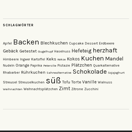
auf
auf
Facebook
Instagram
anzeigen
anzeigen
SCHLAGWÖRTER
Backen
Blechkuchen
Apfel
Erdbeere
Cupcake
Dessert
herzhaft
Hefeteig
Gebäck
Getestet
Gugelhupf
Haselnuss
Kuchen
Mandel
Keks
Kokos
Himbeere
Kartoffel
Ingwer
Kekse
Plätzchen
Orange
Nudeln
Pistazie
Paprika
Petersilie
Quarkalternative
Schokolade
Rührkuchen
Rhabarber
Sahnealternative
Sojajoghurt
süß
Vanille
Torte
Streusel
Tofu
Streuselkuchen
Walnuss
Zimt
Zitrone
Zucchini
Weihnachten
Weihnachtsplätzchen