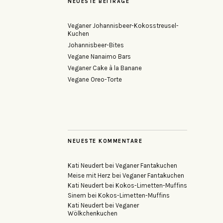
NEUESTE BEITRÄGE
Veganer Johannisbeer-Kokosstreusel-
Kuchen
Johannisbeer-Bites
Vegane Nanaimo Bars
Veganer Cake à la Banane
Vegane Oreo-Torte
NEUESTE KOMMENTARE
Kati Neudert
bei
Veganer Fantakuchen
Meise mit Herz
bei
Veganer Fantakuchen
Kati Neudert
bei
Kokos-Limetten-Muffins
Sinem
bei
Kokos-Limetten-Muffins
Kati Neudert
bei
Veganer
Wölkchenkuchen