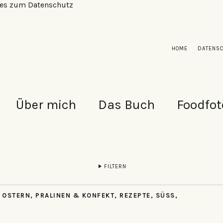
alles zum Datenschutz
HOME
DATENS
Über mich
Das Buch
Foodfot
FILTERN
,
OSTERN
,
PRALINEN & KONFEKT
,
REZEPTE
,
SÜSS
,