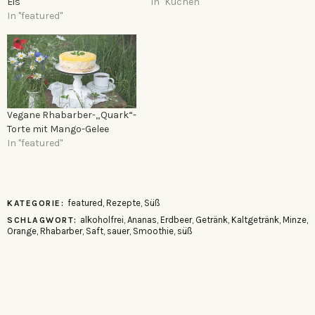
Eis
In "Kuchen"
In "featured"
Vegane Rhabarber-„Quark“-
Torte mit Mango-Gelee
In "featured"
featured
,
Rezepte
,
Süß
KATEGORIE:
alkoholfrei
,
Ananas
,
Erdbeer
,
Getränk
,
Kaltgetränk
,
Minze
,
SCHLAGWORT:
Orange
,
Rhabarber
,
Saft
,
sauer
,
Smoothie
,
süß