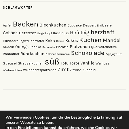
SCHLAGWÖRTER
Backen
Blechkuchen
Apfel
Erdbeere
Cupcake
Dessert
herzhaft
Hefeteig
Gebäck
Getestet
Gugelhupf
Haselnuss
Kuchen
Mandel
Keks
Kokos
Himbeere
Kartoffel
Ingwer
Kekse
Plätzchen
Orange
Nudeln
Pistazie
Paprika
Petersilie
Quarkalternative
Schokolade
Rührkuchen
Rhabarber
Sahnealternative
Sojajoghurt
süß
Vanille
Torte
Streusel
Tofu
Streuselkuchen
Walnuss
Zimt
Zitrone
Zucchini
Weihnachten
Weihnachtsplätzchen
Wir verwenden Cookies, um dir die bestmögliche Erfahrung auf
unserer Website zu bieten.
…dein neuer Lieblings-Foodblog…
In den
Einstellungen
kannst du erfahren, welche Cookies wir