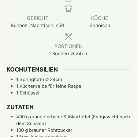
GERICHT
KÜCHE
Kuchen, Nachtisch, süß
Spanisch
PORTIONEN
1
Kuchen Ø 24cm
KOCHUTENSILIEN
1 Springform Ø 24cm
1 Küchenreibe für feine Raspel
1 Schüssel
ZUTATEN
400
g
orangefarbene Süßkartoffel (Endgewicht nach
dem Schälen)
100
g
brauner Rohrzucker
1
Msp.
Nelke
gemahlen