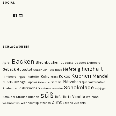
SOCIAL
Profil
Profil
von
von
veganzutisch
kati.neudert
auf
auf
Facebook
Instagram
anzeigen
anzeigen
SCHLAGWÖRTER
Backen
Blechkuchen
Apfel
Erdbeere
Cupcake
Dessert
herzhaft
Hefeteig
Gebäck
Getestet
Gugelhupf
Haselnuss
Kuchen
Mandel
Keks
Kokos
Himbeere
Kartoffel
Ingwer
Kekse
Plätzchen
Orange
Nudeln
Pistazie
Paprika
Petersilie
Quarkalternative
Schokolade
Rührkuchen
Rhabarber
Sahnealternative
Sojajoghurt
süß
Vanille
Torte
Streusel
Tofu
Streuselkuchen
Walnuss
Zimt
Zitrone
Zucchini
Weihnachten
Weihnachtsplätzchen