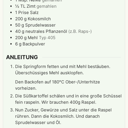
½
TL
Zimt
gemahlen
1
Prise
Salz
200
g
Kokosmilch
50
g
Sprudelwasser
40
g
neutrales Pflanzenöl
(z.B. Raps-)
200
g
Mehl
Typ 405
6
g
Backpulver
ANLEITUNG
Die Springform fetten und mit Mehl bestäuben.
Überschüssiges Mehl ausklopfen.
Den Backofen auf 180°C Ober-/Unterhitze
vorheizen.
Die Süßkartoffel schälen und in eine große Schüssel
fein raspeln. Wir brauchen 400g Raspel.
Nun Zucker, Gewürze und Salz unter die Raspel
rühren. Dann die Kokosmilch. Und danach
Sprudelwasser und Öl.