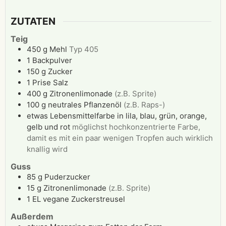
ZUTATEN
Teig
450
g
Mehl
Typ 405
1
Backpulver
150
g
Zucker
1
Prise
Salz
400
g
Zitronenlimonade
(z.B. Sprite)
100
g
neutrales Pflanzenöl
(z.B. Raps-)
etwas
Lebensmittelfarbe in lila, blau, grün, orange,
gelb und rot
möglichst hochkonzentrierte Farbe,
damit es mit ein paar wenigen Tropfen auch wirklich
knallig wird
Guss
85
g
Puderzucker
15
g
Zitronenlimonade
(z.B. Sprite)
1
EL
vegane Zuckerstreusel
Außerdem