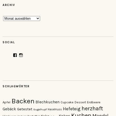
ARCHIV
Archiv
SOCIAL
Profil
Profil
von
von
veganzutisch
kati.neudert
auf
auf
Facebook
Instagram
anzeigen
anzeigen
SCHLAGWÖRTER
Backen
Blechkuchen
Apfel
Erdbeere
Cupcake
Dessert
herzhaft
Hefeteig
Gebäck
Getestet
Gugelhupf
Haselnuss
Kuchen
Mandel
Keks
Kokos