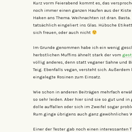
Kurz vorm Feierabend kommt es, das versproche
noch immer einen ganzen Haufen aus der Kiste 
Haken ans Thema. Weihnachten ist dran. Basta.
tatsächlich eingeliert ins Glas. Hübsche Etiket
sich freuen, oder auch nicht
Im Grunde genommen habe ich ein wenig gesch
herbstlichen Muffins ähnelt stark der vom
gest
völlig anderes, denn statt veganer Sahne und B
Teig. Ebenfalls vegan, versteht sich. Außerd
eingelegte Rosinen zum Einsatz.
Wie schon in anderen Beiträgen mehrfach erwähn
so sehr leiden. Aber hier sind sie so gut und in
dolle auffallen oder sich im Zweifel sogar prob
Rum ginge übrigens auch ganz gewöhnliches W
Einer der Tester gab noch einen interessanten Ti