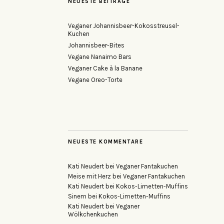
NEUESTE BEITRÄGE
Veganer Johannisbeer-Kokosstreusel-
Kuchen
Johannisbeer-Bites
Vegane Nanaimo Bars
Veganer Cake à la Banane
Vegane Oreo-Torte
NEUESTE KOMMENTARE
Kati Neudert
bei
Veganer Fantakuchen
Meise mit Herz
bei
Veganer Fantakuchen
Kati Neudert
bei
Kokos-Limetten-Muffins
Sinem
bei
Kokos-Limetten-Muffins
Kati Neudert
bei
Veganer
Wölkchenkuchen