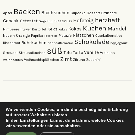
Backen
Blechkuchen
Apfel
Erdbeere
Cupcake
Dessert
herzhaft
Hefeteig
Gebäck
Getestet
Gugelhupf
Haselnuss
Kuchen
Mandel
Keks
Kokos
Himbeere
Kartoffel
Ingwer
Kekse
Plätzchen
Orange
Nudeln
Pistazie
Paprika
Petersilie
Quarkalternative
Schokolade
Rührkuchen
Rhabarber
Sahnealternative
Sojajoghurt
süß
Vanille
Torte
Streusel
Tofu
Streuselkuchen
Walnuss
Zimt
Zitrone
Zucchini
Weihnachten
Weihnachtsplätzchen
Wir verwenden Cookies, um dir die bestmögliche Erfahrung
auf unserer Website zu bieten.
…dein neuer Lieblings-Foodblog…
In den
Einstellungen
kannst du erfahren, welche Cookies
wir verwenden oder sie ausschalten.
Copyright © 2026 Vegan zu Tisch