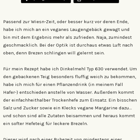
Passend zur Wiesn-Zeit, oder besser kurz vor deren Ende,
habe ich mich an ein veganes Laugengebäck gewagt und
bin mit dem Ergebnis mehr als zufrieden. Naja, zumindest
geschmacklich. Bei der Optik ist durchaus etwas Luft nach
oben, denn Brezen schlingen will gelernt sein.
Für mein Rezept habe ich Dinkelmehl Typ 630 verwendet. Um
den gebackenen Teig besonders fluffig weich zu bekommen,
habe ich mich für einen Pflanzendrink (in meinem Fall
Hafer-) entschieden anstelle von Wasser. Außerdem kommt
der einfachheithalber Trockenhefe zum Einsatz. Ein bisschen
Salz und Zucker sowie ein Klecks vegane Margarine dazu…
und schon sind alle Zutaten beisammen und heraus kommt
ein softer Hefeteig für leckere Brezeln.
Dieser wird nach einer Ruhezeit von mindestens einer