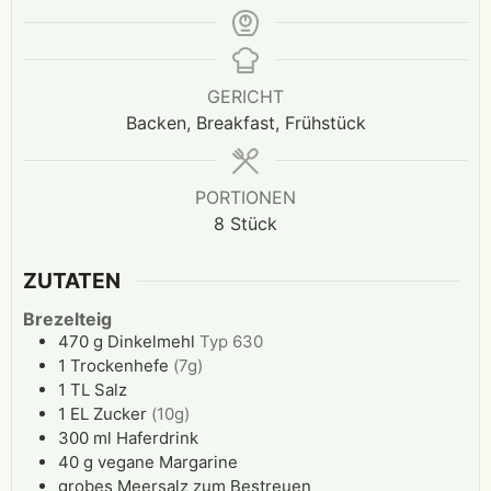
GERICHT
Backen, Breakfast, Frühstück
PORTIONEN
8
Stück
ZUTATEN
Brezelteig
470
g
Dinkelmehl
Typ 630
1
Trockenhefe
(7g)
1
TL
Salz
1
EL
Zucker
(10g)
300
ml
Haferdrink
40
g
vegane Margarine
grobes Meersalz zum Bestreuen