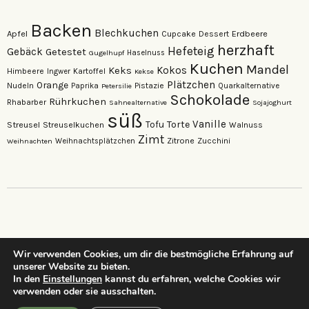
Backen
Blechkuchen
Apfel
Erdbeere
Cupcake
Dessert
herzhaft
Hefeteig
Gebäck
Getestet
Gugelhupf
Haselnuss
Kuchen
Mandel
Keks
Kokos
Himbeere
Kartoffel
Ingwer
Kekse
Plätzchen
Orange
Nudeln
Pistazie
Paprika
Petersilie
Quarkalternative
Schokolade
Rührkuchen
Rhabarber
Sahnealternative
Sojajoghurt
süß
Vanille
Torte
Streusel
Tofu
Streuselkuchen
Walnuss
Zimt
Zitrone
Zucchini
Weihnachten
Weihnachtsplätzchen
Wir verwenden Cookies, um dir die bestmögliche Erfahrung auf
unserer Website zu bieten.
…dein neuer Lieblings-Foodblog…
In den
Einstellungen
kannst du erfahren, welche Cookies wir
verwenden oder sie ausschalten.