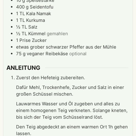
10
g
Speisestärke
400
g
Seidentofu
1
TL
Kala Namak
1
TL
Kurkuma
½
TL
Salz
½
TL
Kümmel
gemahlen
1
Prise
Zucker
etwas
grober schwarzer Pfeffer aus der Mühle
75
g
veganer Reibekäse
optional
ANLEITUNG
Zuerst den Hefeteig zubereiten.
Dafür Mehl, Trockenhefe, Zucker und Salz in einer
großen Schüssel mischen.
Lauwarmes Wasser und Öl zugeben und alles zu
einem homogenen Teig verkneten. Solange kneten,
bis sich der Teig vom Schüsselrand löst.
Den Teig abgedeckt an einem warmen Ort 1h gehen
lassen.