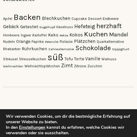
Backen
Blechkuchen
Apfel
Erdbeere
Cupcake
Dessert
herzhaft
Hefeteig
Gebäck
Getestet
Gugelhupf
Haselnuss
Kuchen
Mandel
Keks
Kokos
Himbeere
Kartoffel
Ingwer
Kekse
Plätzchen
Orange
Nudeln
Pistazie
Paprika
Petersilie
Quarkalternative
Schokolade
Rührkuchen
Rhabarber
Sahnealternative
Sojajoghurt
süß
Vanille
Torte
Streusel
Tofu
Streuselkuchen
Walnuss
Zimt
Zitrone
Zucchini
Weihnachten
Weihnachtsplätzchen
Wir verwenden Cookies, um dir die bestmögliche Erfahrung auf
unserer Website zu bieten.
…dein neuer Lieblings-Foodblog…
In den
Einstellungen
kannst du erfahren, welche Cookies wir
verwenden oder sie ausschalten.