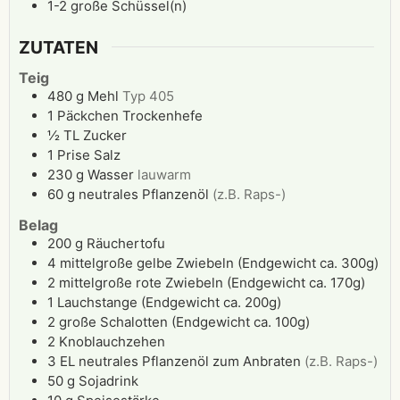
1-2 große Schüssel(n)
ZUTATEN
Teig
480
g
Mehl
Typ 405
1
Päckchen
Trockenhefe
½
TL
Zucker
1
Prise
Salz
230
g
Wasser
lauwarm
60
g
neutrales Pflanzenöl
(z.B. Raps-)
Belag
200
g
Räuchertofu
4
mittelgroße
gelbe Zwiebeln (Endgewicht ca. 300g)
2
mittelgroße
rote Zwiebeln (Endgewicht ca. 170g)
1
Lauchstange (Endgewicht ca. 200g)
2
große
Schalotten (Endgewicht ca. 100g)
2
Knoblauchzehen
3
EL
neutrales Pflanzenöl zum Anbraten
(z.B. Raps-)
50
g
Sojadrink