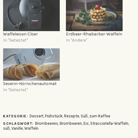
Waffeleisen Cloer
Erdbeer-Rhabarber-Waffeln
In "Getestet"
In "Andere"
Severin-Hörnchenautomat
In "Getestet"
Dessert
,
Frühstück
,
Rezepte
,
Süß
,
zum Kaffee
KATEGORIE:
Brombeereis
,
Brombeeren
,
Eis
,
Stracciatella-Waffeln
,
SCHLAGWORT:
süß
,
Vanille
,
Waffeln