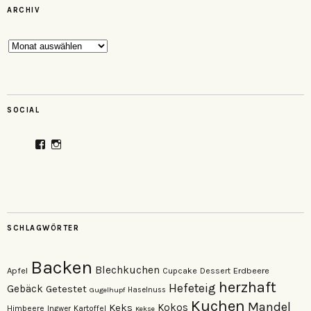
ARCHIV
Archiv
SOCIAL
Profil
Profil
von
von
veganzutisch
kati.neudert
auf
auf
Facebook
Instagram
anzeigen
anzeigen
SCHLAGWÖRTER
Backen
Blechkuchen
Apfel
Erdbeere
Cupcake
Dessert
herzhaft
Hefeteig
Gebäck
Getestet
Gugelhupf
Haselnuss
Kuchen
Mandel
Keks
Kokos
Himbeere
Kartoffel
Ingwer
Kekse