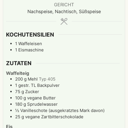
GERICHT
Nachspeise, Nachtisch, Süßspeise
KOCHUTENSILIEN
1 Waffeleisen
1 Eismaschine
ZUTATEN
Waffelteig
200
g
Mehl
Typ 405
1
gestr. TL
Backpulver
75
g
Zucker
100
g
vegane Butter
180
g
Sprudelwasser
½
Vanilleschote (ausgekratztes Mark davon)
25
g
vegane Zartbitterschokolade
Eis