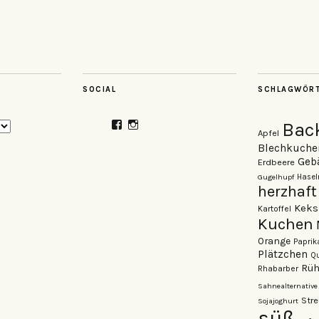
SOCIAL
SCHLAGWÖR
Profil
Profil
Bac
Apfel
von
von
veganzutisch
kati.neudert
Blechkuche
auf
auf
Geb
Erdbeere
Facebook
Instagram
Gugelhupf
Hasel
anzeigen
anzeigen
herzhaft
Keks
Kartoffel
Kuchen
Orange
Paprik
Plätzchen
Qu
Rüh
Rhabarber
Sahnealternative
Stre
Sojajoghurt
süß