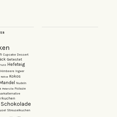
TER
ken
n
Cupcake
Dessert
äck
Getestet
Hefeteig
nuss
Himbeere
Ingwer
Kokos
Kekse
Mandel
Nudeln
Pistazie
a
Petersilie
arkalternative
rkuchen
Schokolade
usel
Streuselkuchen