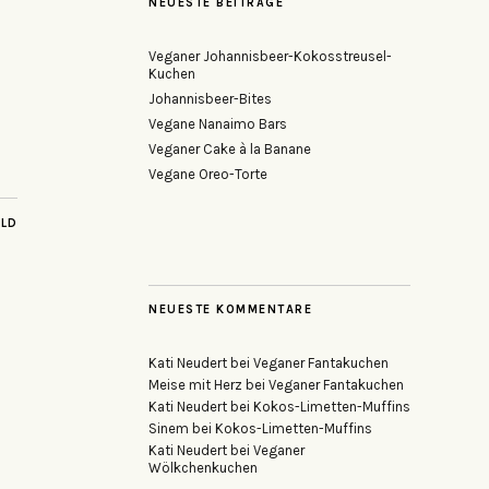
NEUESTE BEITRÄGE
Veganer Johannisbeer-Kokosstreusel-
Kuchen
Johannisbeer-Bites
Vegane Nanaimo Bars
Veganer Cake à la Banane
Vegane Oreo-Torte
ILD
NEUESTE KOMMENTARE
Kati Neudert
bei
Veganer Fantakuchen
Meise mit Herz
bei
Veganer Fantakuchen
Kati Neudert
bei
Kokos-Limetten-Muffins
Sinem
bei
Kokos-Limetten-Muffins
Kati Neudert
bei
Veganer
Wölkchenkuchen