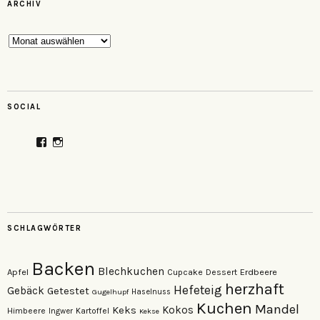
ARCHIV
Archiv
SOCIAL
Profil
Profil
von
von
veganzutisch
kati.neudert
auf
auf
Facebook
Instagram
anzeigen
anzeigen
SCHLAGWÖRTER
Backen
Blechkuchen
Apfel
Erdbeere
Cupcake
Dessert
herzhaft
Hefeteig
Gebäck
Getestet
Gugelhupf
Haselnuss
Kuchen
Mandel
Keks
Kokos
Himbeere
Kartoffel
Ingwer
Kekse