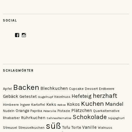
SOCIAL
Profil
Profil
von
von
veganzutisch
kati.neudert
auf
auf
Facebook
Instagram
anzeigen
anzeigen
SCHLAGWÖRTER
Backen
Blechkuchen
Apfel
Erdbeere
Cupcake
Dessert
herzhaft
Hefeteig
Gebäck
Getestet
Gugelhupf
Haselnuss
Kuchen
Mandel
Keks
Kokos
Himbeere
Kartoffel
Ingwer
Kekse
Plätzchen
Orange
Nudeln
Pistazie
Paprika
Petersilie
Quarkalternative
Schokolade
Rührkuchen
Rhabarber
Sahnealternative
Sojajoghurt
süß
Vanille
Torte
Streusel
Tofu
Streuselkuchen
Walnuss