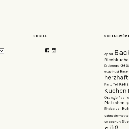
SOCIAL
SCHLAGWÖR
Profil
Profil
Bac
Apfel
von
von
veganzutisch
kati.neudert
Blechkuche
auf
auf
Geb
Erdbeere
Facebook
Instagram
Gugelhupf
Hasel
anzeigen
anzeigen
herzhaft
Keks
Kartoffel
Kuchen
Orange
Paprik
Plätzchen
Qu
Rüh
Rhabarber
Sahnealternative
Stre
Sojajoghurt
süß