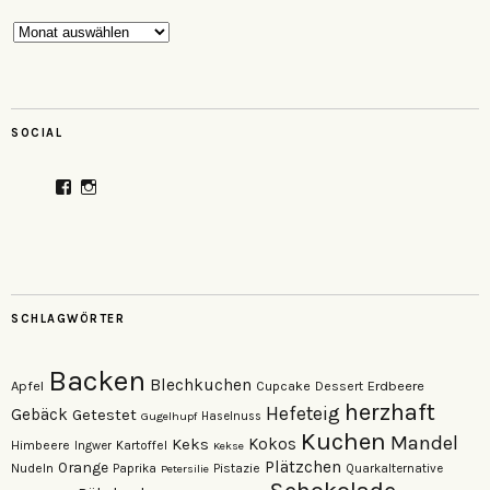
Archiv
SOCIAL
Profil
Profil
von
von
veganzutisch
kati.neudert
auf
auf
Facebook
Instagram
anzeigen
anzeigen
SCHLAGWÖRTER
Backen
Blechkuchen
Apfel
Erdbeere
Cupcake
Dessert
herzhaft
Hefeteig
Gebäck
Getestet
Gugelhupf
Haselnuss
Kuchen
Mandel
Keks
Kokos
Himbeere
Kartoffel
Ingwer
Kekse
Plätzchen
Orange
Nudeln
Pistazie
Paprika
Petersilie
Quarkalternative