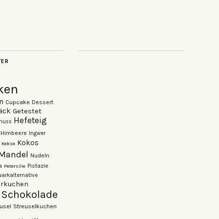
TER
ken
n
Cupcake
Dessert
äck
Getestet
Hefeteig
nuss
Himbeere
Ingwer
Kokos
Kekse
Mandel
Nudeln
Pistazie
a
Petersilie
arkalternative
rkuchen
Schokolade
usel
Streuselkuchen