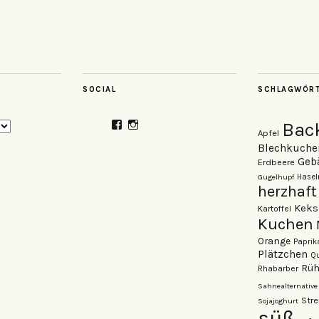
SOCIAL
SCHLAGWÖR
Profil
Profil
Bac
Apfel
von
von
veganzutisch
kati.neudert
Blechkuche
auf
auf
Geb
Erdbeere
Facebook
Instagram
Gugelhupf
Hasel
anzeigen
anzeigen
herzhaft
Keks
Kartoffel
Kuchen
Orange
Paprik
Plätzchen
Qu
Rüh
Rhabarber
Sahnealternative
Stre
Sojajoghurt
süß