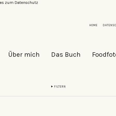
alles zum Datenschutz
HOME
DATENS
Über mich
Das Buch
Foodfot
FILTERN