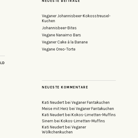
NEUESTE BEITRÄGE
Veganer Johannisbeer-Kokosstreusel-
Kuchen
Johannisbeer-Bites
Vegane Nanaimo Bars
Veganer Cake à la Banane
Vegane Oreo-Torte
ILD
NEUESTE KOMMENTARE
Kati Neudert
bei
Veganer Fantakuchen
Meise mit Herz
bei
Veganer Fantakuchen
Kati Neudert
bei
Kokos-Limetten-Muffins
Sinem
bei
Kokos-Limetten-Muffins
Kati Neudert
bei
Veganer
Wölkchenkuchen