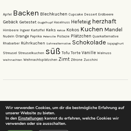
Backen
Blechkuchen
Apfel
Erdbeere
Cupcake
Dessert
herzhaft
Hefeteig
Gebäck
Getestet
Gugelhupf
Haselnuss
Kuchen
Mandel
Keks
Kokos
Himbeere
Kartoffel
Ingwer
Kekse
Plätzchen
Orange
Nudeln
Pistazie
Paprika
Petersilie
Quarkalternative
Schokolade
Rührkuchen
Rhabarber
Sahnealternative
Sojajoghurt
süß
Vanille
Torte
Streusel
Tofu
Streuselkuchen
Walnuss
Zimt
Zitrone
Zucchini
Weihnachten
Weihnachtsplätzchen
Wir verwenden Cookies, um dir die bestmögliche Erfahrung auf
unserer Website zu bieten.
…dein neuer Lieblings-Foodblog…
In den
Einstellungen
kannst du erfahren, welche Cookies wir
verwenden oder sie ausschalten.