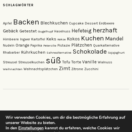
SCHLAGWÖRTER
Backen
Blechkuchen
Apfel
Erdbeere
Cupcake
Dessert
herzhaft
Hefeteig
Gebäck
Getestet
Gugelhupf
Haselnuss
Kuchen
Mandel
Keks
Kokos
Himbeere
Kartoffel
Ingwer
Kekse
Plätzchen
Orange
Nudeln
Pistazie
Paprika
Petersilie
Quarkalternative
Schokolade
Rührkuchen
Rhabarber
Sahnealternative
Sojajoghurt
süß
Vanille
Torte
Streusel
Tofu
Streuselkuchen
Walnuss
Zimt
Zitrone
Zucchini
Weihnachten
Weihnachtsplätzchen
Wir verwenden Cookies, um dir die bestmögliche Erfahrung auf
unserer Website zu bieten.
…dein neuer Lieblings-Foodblog…
In den
Einstellungen
kannst du erfahren, welche Cookies wir