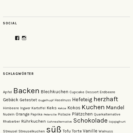
SOCIAL
Profil
Profil
von
von
veganzutisch
kati.neudert
auf
auf
Facebook
Instagram
anzeigen
anzeigen
SCHLAGWÖRTER
Backen
Blechkuchen
Apfel
Erdbeere
Cupcake
Dessert
herzhaft
Hefeteig
Gebäck
Getestet
Gugelhupf
Haselnuss
Kuchen
Mandel
Keks
Kokos
Himbeere
Kartoffel
Ingwer
Kekse
Plätzchen
Orange
Nudeln
Pistazie
Paprika
Petersilie
Quarkalternative
Schokolade
Rührkuchen
Rhabarber
Sahnealternative
Sojajoghurt
süß
Vanille
Torte
Streusel
Tofu
Streuselkuchen
Walnuss