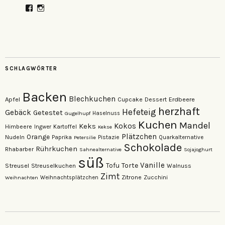
Profil
Profil
von
von
veganzutisch
kati.neudert
auf
auf
Facebook
Instagram
anzeigen
anzeigen
SCHLAGWÖRTER
Backen
Blechkuchen
Apfel
Erdbeere
Cupcake
Dessert
herzhaft
Hefeteig
Gebäck
Getestet
Gugelhupf
Haselnuss
Kuchen
Mandel
Keks
Kokos
Himbeere
Kartoffel
Ingwer
Kekse
Plätzchen
Orange
Nudeln
Pistazie
Paprika
Petersilie
Quarkalternative
Schokolade
Rührkuchen
Rhabarber
Sahnealternative
Sojajoghurt
süß
Vanille
Torte
Streusel
Tofu
Streuselkuchen
Walnuss
Zimt
Zitrone
Zucchini
Weihnachten
Weihnachtsplätzchen