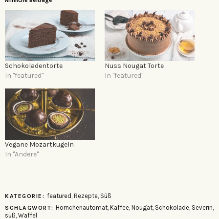
Ähnliche Beiträge
Schokoladentorte
Nuss Nougat Torte
In "featured"
In "featured"
Vegane Mozartkugeln
In "Andere"
featured
,
Rezepte
,
Süß
KATEGORIE:
Hörnchenautomat
,
Kaffee
,
Nougat
,
Schokolade
,
Severin
,
SCHLAGWORT:
süß
,
Waffel