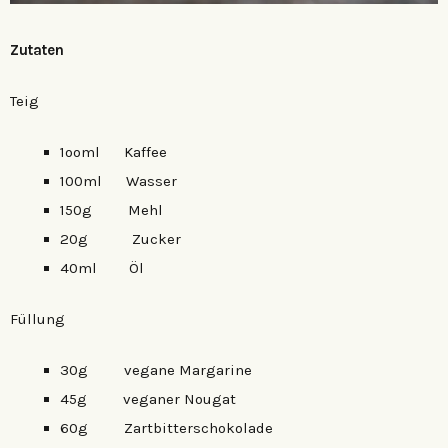
Zutaten
Teig
1ooml Kaffee
100ml Wasser
150g Mehl
20g Zucker
40ml Öl
Füllung
30g vegane Margarine
45g veganer Nougat
60g Zartbitterschokolade