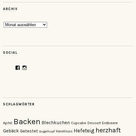
ARCHIV
Archiv
SOCIAL
Profil
Profil
von
von
veganzutisch
kati.neudert
auf
auf
Facebook
Instagram
anzeigen
anzeigen
SCHLAGWÖRTER
Backen
Blechkuchen
Apfel
Erdbeere
Cupcake
Dessert
herzhaft
Hefeteig
Gebäck
Getestet
Gugelhupf
Haselnuss