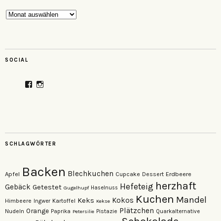
Archiv
SOCIAL
Profil
Profil
von
von
veganzutisch
kati.neudert
auf
auf
Facebook
Instagram
anzeigen
anzeigen
SCHLAGWÖRTER
Backen
Blechkuchen
Apfel
Erdbeere
Cupcake
Dessert
herzhaft
Hefeteig
Gebäck
Getestet
Gugelhupf
Haselnuss
Kuchen
Mandel
Keks
Kokos
Himbeere
Kartoffel
Ingwer
Kekse
Plätzchen
Orange
Nudeln
Pistazie
Paprika
Petersilie
Quarkalternative