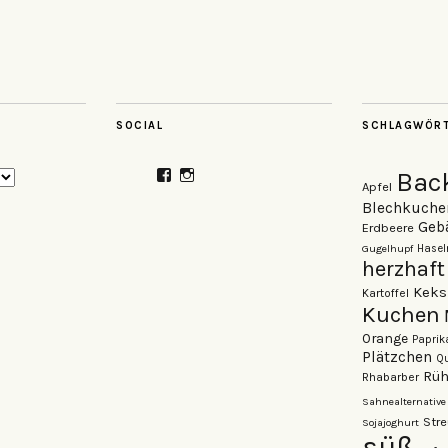
SOCIAL
SCHLAGWÖR
Profil
Profil
Bac
Apfel
von
von
veganzutisch
kati.neudert
Blechkuche
auf
auf
Geb
Erdbeere
Facebook
Instagram
Gugelhupf
Hasel
anzeigen
anzeigen
herzhaft
Keks
Kartoffel
Kuchen
Orange
Paprik
Plätzchen
Qu
Rüh
Rhabarber
Sahnealternative
Stre
Sojajoghurt
süß