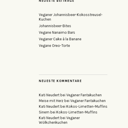
NEUESTE BEITRÄGE
Veganer Johannisbeer-Kokosstreusel-
Kuchen
Johannisbeer-Bites
Vegane Nanaimo Bars
Veganer Cake à la Banane
Vegane Oreo-Torte
NEUESTE KOMMENTARE
Kati Neudert
bei
Veganer Fantakuchen
Meise mit Herz
bei
Veganer Fantakuchen
Kati Neudert
bei
Kokos-Limetten-Muffins
Sinem
bei
Kokos-Limetten-Muffins
Kati Neudert
bei
Veganer
Wölkchenkuchen