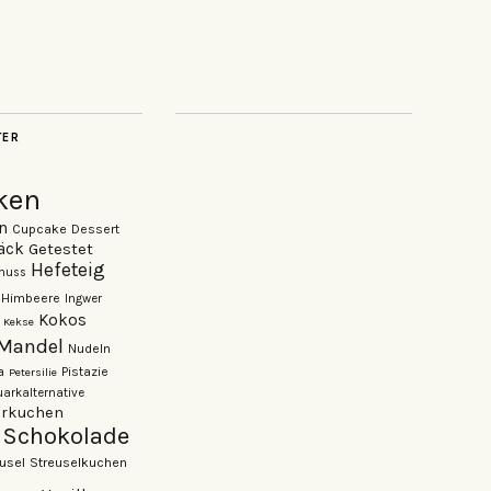
TER
ken
n
Cupcake
Dessert
äck
Getestet
Hefeteig
nuss
Himbeere
Ingwer
Kokos
Kekse
Mandel
Nudeln
Pistazie
a
Petersilie
arkalternative
rkuchen
Schokolade
usel
Streuselkuchen