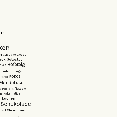
TER
ken
n
Cupcake
Dessert
äck
Getestet
Hefeteig
nuss
Himbeere
Ingwer
Kokos
Kekse
Mandel
Nudeln
Pistazie
a
Petersilie
arkalternative
rkuchen
Schokolade
usel
Streuselkuchen