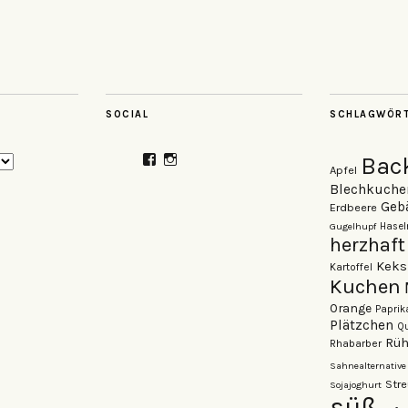
SOCIAL
SCHLAGWÖR
Profil
Profil
Bac
Apfel
von
von
veganzutisch
kati.neudert
Blechkuche
auf
auf
Geb
Erdbeere
Facebook
Instagram
Gugelhupf
Hasel
anzeigen
anzeigen
herzhaft
Keks
Kartoffel
Kuchen
Orange
Paprik
Plätzchen
Qu
Rüh
Rhabarber
Sahnealternative
Stre
Sojajoghurt
süß