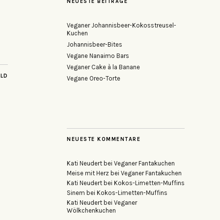
NEUESTE BEITRÄGE
Veganer Johannisbeer-Kokosstreusel-
Kuchen
Johannisbeer-Bites
Vegane Nanaimo Bars
Veganer Cake à la Banane
ILD
Vegane Oreo-Torte
NEUESTE KOMMENTARE
Kati Neudert
bei
Veganer Fantakuchen
Meise mit Herz
bei
Veganer Fantakuchen
Kati Neudert
bei
Kokos-Limetten-Muffins
Sinem
bei
Kokos-Limetten-Muffins
Kati Neudert
bei
Veganer
Wölkchenkuchen