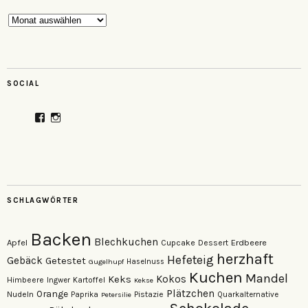
Archiv
SOCIAL
Profil
Profil
von
von
veganzutisch
kati.neudert
auf
auf
Facebook
Instagram
anzeigen
anzeigen
SCHLAGWÖRTER
Backen
Blechkuchen
Apfel
Erdbeere
Cupcake
Dessert
herzhaft
Hefeteig
Gebäck
Getestet
Gugelhupf
Haselnuss
Kuchen
Mandel
Keks
Kokos
Himbeere
Kartoffel
Ingwer
Kekse
Plätzchen
Orange
Nudeln
Pistazie
Paprika
Petersilie
Quarkalternative