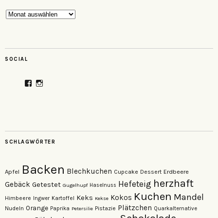
Archiv
SOCIAL
Profil
Profil
von
von
veganzutisch
kati.neudert
auf
auf
Facebook
Instagram
anzeigen
anzeigen
SCHLAGWÖRTER
Backen
Blechkuchen
Apfel
Erdbeere
Cupcake
Dessert
herzhaft
Hefeteig
Gebäck
Getestet
Gugelhupf
Haselnuss
Kuchen
Mandel
Keks
Kokos
Himbeere
Kartoffel
Ingwer
Kekse
Plätzchen
Orange
Nudeln
Pistazie
Paprika
Petersilie
Quarkalternative