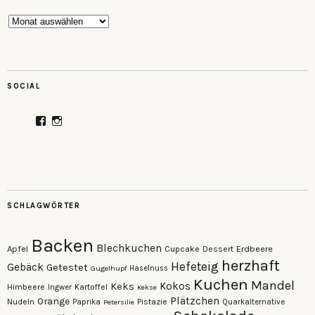
Archiv
SOCIAL
Profil
Profil
von
von
veganzutisch
kati.neudert
auf
auf
Facebook
Instagram
anzeigen
anzeigen
SCHLAGWÖRTER
Backen
Blechkuchen
Apfel
Erdbeere
Cupcake
Dessert
herzhaft
Hefeteig
Gebäck
Getestet
Gugelhupf
Haselnuss
Kuchen
Mandel
Keks
Kokos
Himbeere
Kartoffel
Ingwer
Kekse
Plätzchen
Orange
Nudeln
Pistazie
Paprika
Petersilie
Quarkalternative