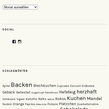
Archiv
SOCIAL
Profil
Profil
von
von
veganzutisch
kati.neudert
auf
auf
Facebook
Instagram
anzeigen
anzeigen
SCHLAGWÖRTER
Backen
Blechkuchen
Apfel
Erdbeere
Cupcake
Dessert
herzhaft
Hefeteig
Gebäck
Getestet
Gugelhupf
Haselnuss
Kuchen
Mandel
Keks
Kokos
Himbeere
Kartoffel
Ingwer
Kekse
Plätzchen
Orange
Nudeln
Pistazie
Paprika
Petersilie
Quarkalternative